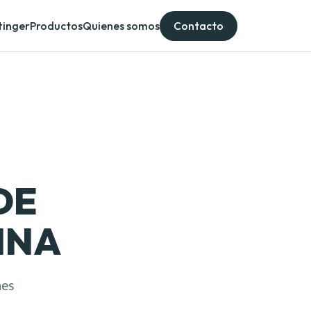
tinger
Productos
Quienes somos
Contacto
DE
INA
nes