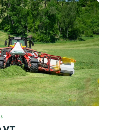
ES
 VT